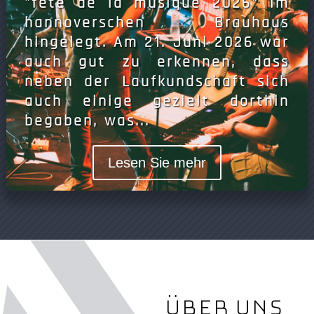
"fete de la musique 2026" im
hannoverschen Brauhaus
hingelegt. Am 21. Juni 2026 war
auch gut zu erkennen, dass
neben der Laufkundschaft sich
auch einige gezielt dorthin
begaben, was...
Lesen Sie mehr
über uns